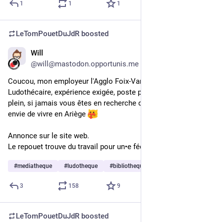
1
1
1
LeTomPouetDuJdR
boosted
Will
5d
@will@mastodon.opportunis.me
Coucou, mon employeur l'Agglo Foix-Varilhes recrute un•e 
Ludothécaire, expérience exigée, poste permanent à temps 
plein, si jamais vous êtes en recherche d'emploi et vous avez 
envie de vivre en Ariège 
Annonce sur le site web.
Le repouet trouve du travail pour un•e fédinaute.
#
mediatheque
#
ludotheque
#
bibliotheque
…and 1 more
3
158
9
LeTomPouetDuJdR
boosted