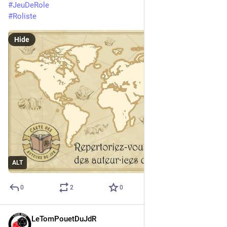
#
JeuDeRole
#
Roliste
Hide
ALT
0
2
0
LeTomPouetDuJdR
6d