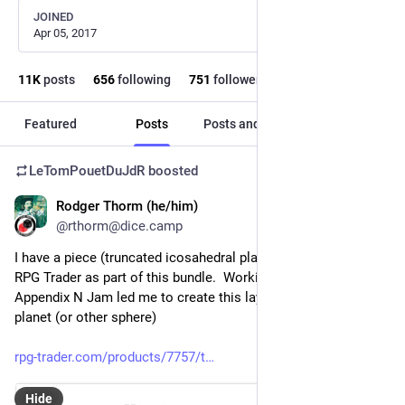
JOINED
Apr 05, 2017
11
K
posts
656
following
751
followers
Featured
Posts
Posts and replies
Media
LeTomPouetDuJdR
boosted
Rodger Thorm (he/him)
4d
@rthorm@dice.camp
I have a piece (truncated icosahedral planetary display) on 
RPG Trader as part of this bundle.  Working on the recent 
Appendix N Jam led me to create this layout for mapping a 
planet (or other sphere)
rpg-trader.com/products/7757/t
Hide