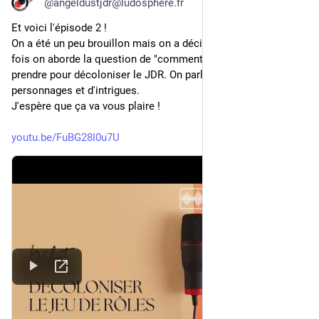
@angeldustjdr@ludosphere.fr
Et voici l'épisode 2 !
On a été un peu brouillon mais on a décidé de garder 🙂 Cette 
fois on aborde la question de "comment" on pourrait s'y 
prendre pour décoloniser le JDR. On parle surtout de 
personnages et d'intrigues. 
J'espère que ça va vous plaire !
youtu.be/FuBG28I0u7U