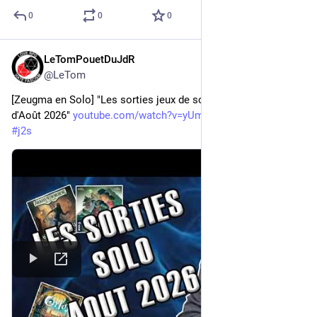
0
0
0
LeTomPouetDuJdR
6d
@LeTom
[Zeugma en Solo] "Les sorties jeux de société Solo du mois 
d'Août 2026" 
youtube.com/watch?v=yUmz2BcZ_9I
#
j2s