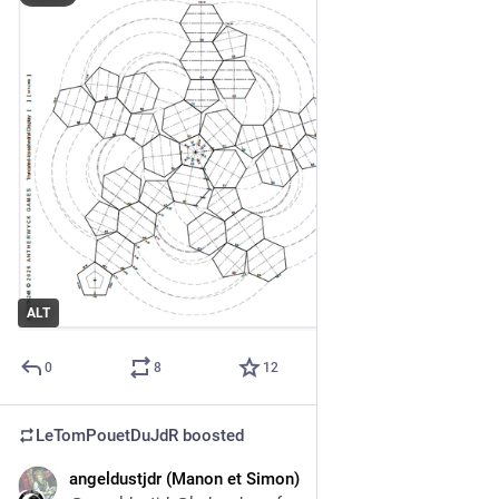
ALT
0
8
12
LeTomPouetDuJdR
boosted
angeldustjdr (Manon et Simon)
4d