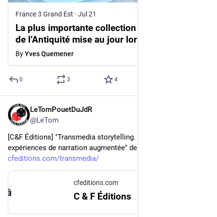
France 3 Grand Est
·
Jul 21
La plus importante collection de dés à jouer
de l’Antiquité mise au jour lors de fouilles
archéologiques dans
By
Yves Quemener
0
3
4
LeTomPouetDuJdR
6d
@LeTom
[C&F Éditions] "Transmedia storytelling. Construire des 
expériences de narration augmentée" de Mélanie Bourdaa.
cfeditions.com/transmedia/
cfeditions.com
C & F Éditions