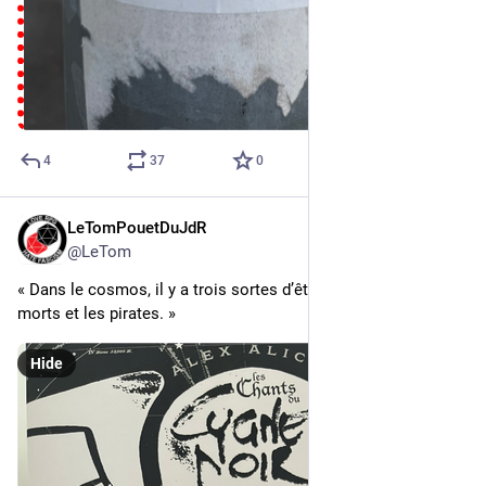
4
37
0
LeTomPouetDuJdR
4d
@LeTom
« Dans le cosmos, il y a trois sortes d’êtres : les vivants, les 
morts et les pirates. »
Hide