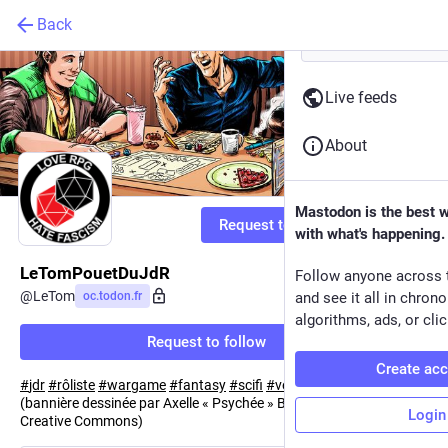
Back
Live feeds
About
Mastodon is the best 
Request to follow
with what's happening.
LeTomPouetDuJdR
Follow anyone across 
@
LeTom
oc.todon.fr
and see it all in chron
algorithms, ads, or clic
Request to follow
Create ac
#
jdr
#
rôliste
#
wargame
#
fantasy
#
scifi
#
veille
#
curation
(bannière dessinée par Axelle « Psychée » Bouet, sous licence
Login
Creative Commons)