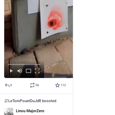
0
56
112
LeTomPouetDuJdR
boosted
Linou MajorZero
Aug 1