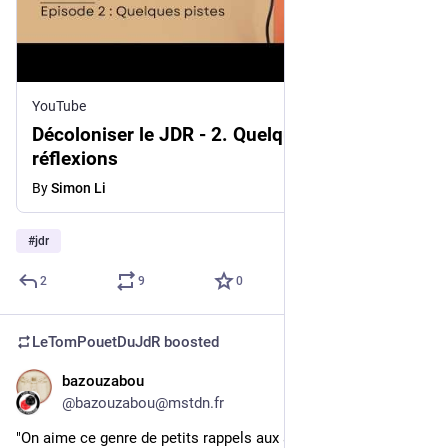
YouTube
Décoloniser le JDR - 2. Quelques pistes de
réflexions
By
Simon Li
#
jdr
2
9
0
LeTomPouetDuJdR
boosted
bazouzabou
5d
@bazouzabou@mstdn.fr
"On aime ce genre de petits rappels aux arrêts de bus"