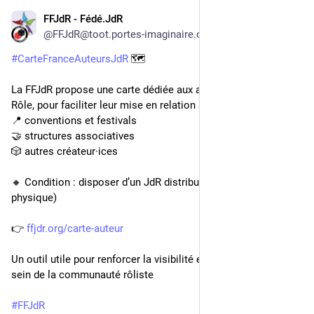
FFJdR - Fédé.JdR
6d
@FFJdR@toot.portes-imaginaire.org
#
CarteFranceAuteursJdR
 🗺
La FFJdR propose une carte dédiée aux auteur·ices de Jeu de 
Rôle, pour faciliter leur mise en relation avec :
📍 conventions et festivals
🤝 structures associatives
🎲 autres créateur·ices
🔸 Condition : disposer d’un JdR distribué (PDF ou édition 
physique)
👉 
ffjdr.org/carte-auteur
Un outil utile pour renforcer la visibilité et les échanges au 
sein de la communauté rôliste
#
FFJdR