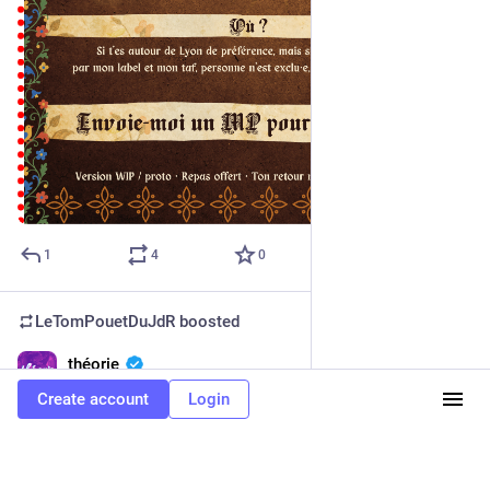
1
4
0
LeTomPouetDuJdR
boosted
théorie
Jul 31
*
@burgervege@mamot.fr
Create account
Login
L'épisode 2 de la série sur Décoloniser le jeu de rôle est sorti 
(vidéo, 2h13). Après l'épisode 1 qui faisait le constat, 
l'épisode 2 propose des pistes. 
m.youtube.com/watch?