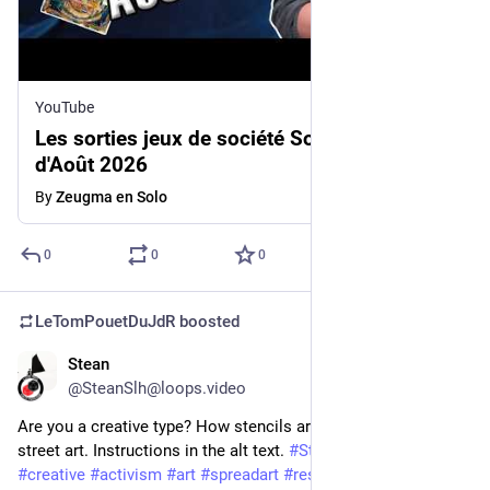
YouTube
Les sorties jeux de société Solo du mois
d'Août 2026
By
Zeugma en Solo
0
0
0
LeTomPouetDuJdR
boosted
Stean
Aug 1
@SteanSlh@loops.video
Are you a creative type? How stencils are used to create 
street art. Instructions in the alt text. 
#
StreetArt
#
stencil
#
DYI
#
creative
#
activism
#
art
#
spreadart
#
resist
#
fyp