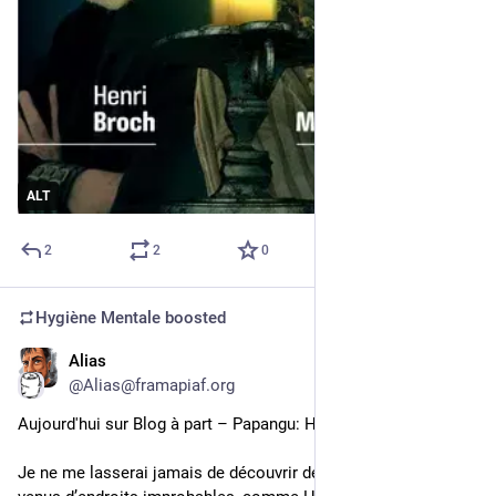
ALT
2
2
0
Hygiène Mentale
boosted
Alias
Jul 16, 2025
*
@Alias@framapiaf.org
Aujourd'hui sur Blog à part – Papangu: Holoceno
Je ne me lasserai jamais de découvrir des trucs perchés 