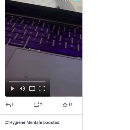
3
7
13
Hygiène Mentale
boosted