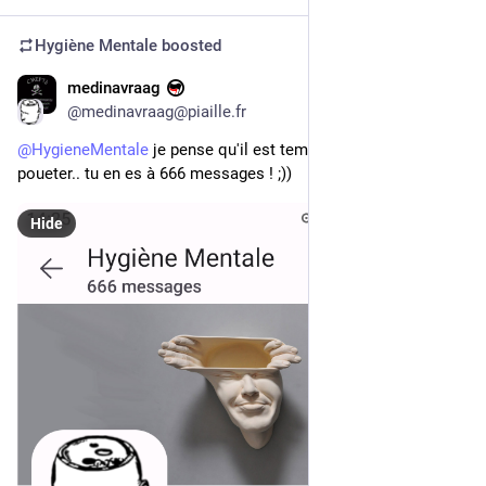
Hygiène Mentale
boosted
medinavraag
Aug 29, 2025
@medinavraag@piaille.fr
@
HygieneMentale
 je pense qu'il est temps que tu t'arrêtes de 
poueter.. tu en es à 666 messages ! ;))
Hide