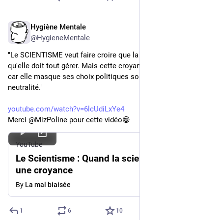
Hygiène Mentale
Oct 20, 2025
@HygieneMentale
"Le SCIENTISME veut faire croire que la science peut tout, et 
qu'elle doit tout gérer. Mais cette croyance est dangereuse 
car elle masque ses choix politiques sous un vernis de 
neutralité."
youtube.com/watch?v=6lcUdiLxYe4
Merci @MizPoline pour cette vidéo😁
YouTube
Le Scientisme : Quand la science devient
une croyance
By
La mal biaisée
1
6
10