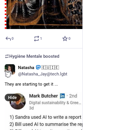
0
1
0
Hygiène Mentale
boosted
Natasha
🇪🇺🇮🇪
Jun 30, 2025
@Natasha_Jay@tech.lgbt
They are starting to get it ...
Hide