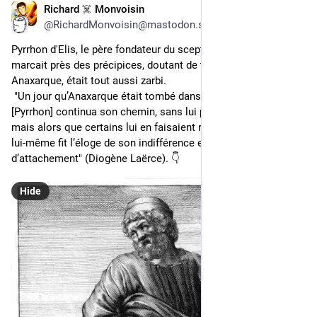
Richard ☠️ Monvoisin
Jul 18, 2025
@RichardMonvoisin@mastodon.social
Pyrrhon d'Elis, le père fondateur du scepticisme radical, qui 
marcait près des précipices, doutant de tout. Mais son prof, 
Anaxarque, était tout aussi zarbi.
 "Un jour qu’Anaxarque était tombé dans un marécage, 
[Pyrrhon] continua son chemin, sans lui prêter main-forte ; 
mais alors que certains lui en faisaient reproche, Anaxarque 
lui-même fit l’éloge de son indifférence et de son absence 
d’attachement" (Diogène Laërce). 👇
Hide