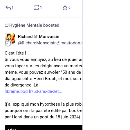
1
1
0
Hygiène Mentale
boosted
Richard ☠️ Monvoisin
Jul 18, 2025
@RichardMonvoisin@mastodon.social
C'est l'été ! 
Si vous vous ennuyez, au lieu de jouer aux 1000 bornes et 
vous taper sur les doigts avec un marteau, comme disait ma 
mémé, vous pouvez survoler "50 ans de zététique", un 
dialogue entre Henri Broch, et moi, sur nos points d'accord et 
de divergence. Là !
librairie.bod.fr/50-ans-de-zet
(j'ai expliqué mon hypothèse la plus robuste sur la raison de 
pourquoi on n'a pas été édité par book-e-book, pourtant créée 
par Henri dans un post du 18 juin 2024)