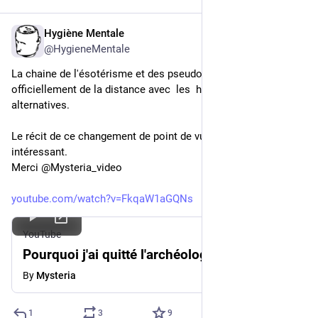
Hygiène Mentale
Dec 7, 2025
@HygieneMentale
La chaine de l'ésotérisme et des pseudo archéologies  prend 
officiellement de la distance avec  les  hypothèses 
alternatives.
Le récit de ce changement de point de vue est très 
intéressant.
Merci @Mysteria_video
youtube.com/watch?v=FkqaW1aGQNs
YouTube
Pourquoi j'ai quitté l'archéologie alternative…
By
Mysteria
1
3
9