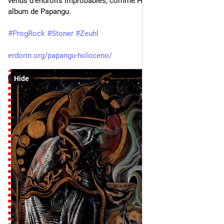
venus d’endroits improbables, comme Holoceno, premier 
album de Papangu.
#
ProgRock
#
Stoner
#
Zeuhl
erdorin.org/papangu-holoceno/
Hide