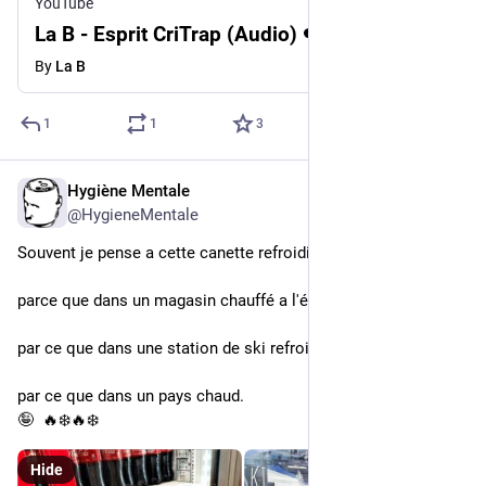
YouTube
La B - Esprit CriTrap (Audio) 🎧
By
La B
1
1
3
Hygiène Mentale
Jun 20
*
@HygieneMentale
Souvent je pense a cette canette refroidie avec de l'énergie,
parce que dans un magasin chauffé a l'énergie,
par ce que dans une station de ski refroidie a l'énergie,
par ce que dans un pays chaud.
🤪  🔥❄️🔥❄️
Hide