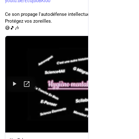
youtu.be/Ecujb0BKi00
Ce son propage l'autodéfense intellectuelle.
Protégez vos zoreilles. 
😅🎵🎶