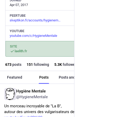
JOINED
Apr 07, 2017
PEERTUBE
skeptikon.fr/accounts/hygienem
YOUTUBE
youtube.com/c/HygieneMentale
SITE
laelith.fr
673
posts
151
following
5.3
K
followers
Featured
Posts
Posts and replies
Media
Hygiène Mentale
Jul 17
@HygieneMentale
Un morceau incroyable de "La B",
autour des univers des vulgarisateurs de Youtoube.