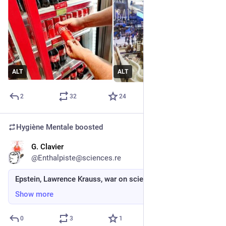
ALT
ALT
2
32
24
Hygiène Mentale
boosted
G. Clavier
Feb 6
@Enthalpiste@sciences.re
Epstein, Lawrence Krauss, war on science
Show more
0
3
1