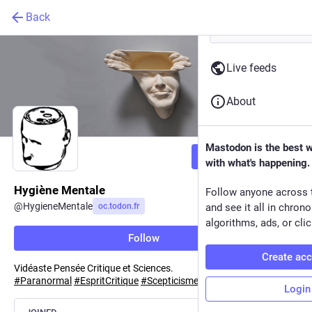
Back
Live feeds
About
Mastodon is the best 
Follow
with what's happening.
Hygiène Mentale
Follow anyone across 
@
HygieneMentale
oc.todon.fr
and see it all in chron
algorithms, ads, or clic
Follow
Create ac
Vidéaste Pensée Critique et Sciences.
#
Paranormal
#
EspritCritique
#
Scepticisme
Login