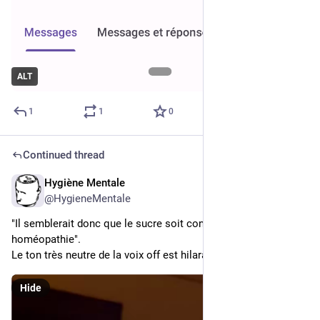
ALT
1
1
0
Continued thread
Hygiène Mentale
Aug 29, 2025
*
@HygieneMentale
"Il semblerait donc que le sucre soit conseillé en 
homéopathie".
Le ton très neutre de la voix off est hilarante. 🤣
Hide