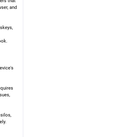
rs that 
ser, and 
skeys, 
ook.
vice's 
quires 
ues, 
ilos, 
ly. 