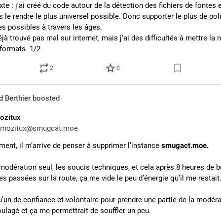
te : j'ai créé du code autour de la détection des fichiers de fontes e
s le rendre le plus universel possible. Donc supporter le plus de pol
es possibles à travers les âges.
éjà trouvé pas mal sur internet, mais j'ai des difficultés à mettre la m
 formats. 1/2
2
0
 Berthier
boosted
ozitux
mozitux@smugcat.moe
ent, il m’arrive de penser à supprimer l’instance 
smugact.moe.
 modération seul, les soucis techniques, et cela après 8 heures de b
s passées sur la route, ça me vide le peu d’énergie qu’il me restait
’un de confiance et volontaire pour prendre une partie de la modérat
oulagé et ça me permettrait de souffler un peu.