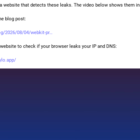
 a website that detects these leaks. The video below shows them in 
he blog post:
g/2026/08/04/webkit-pr
 website to check if your browser leaks your IP and DNS:
ylo.app/