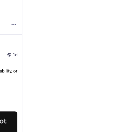
1d
ility, or 