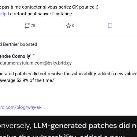
z pas à me contacter si vous seriez OK pour ça :)
elp
 Le retoot peut sauver l'instance
78
0
 Berthier
boosted
eirdre Connolly¹ ²
durumcrustulum.com@bsky.brid.gy
rated patches did not resolve the vulnerability, added a new vulnerab
 average 53.9% of the time."
d.com/blog/why-ai-...