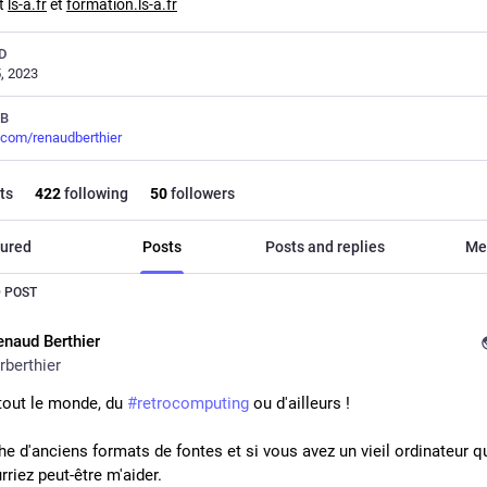
nt
ls-a.fr
et
formation.ls-a.fr
D
, 2023
UB
.com/renaudberthier
ts
422
following
50
followers
ured
Posts
Posts and replies
Me
 POST
enaud Berthier
rberthier
tout le monde, du 
#
retrocomputing
 ou d'ailleurs !
e d'anciens formats de fontes et si vous avez un vieil ordinateur qui
riez peut-être m'aider.