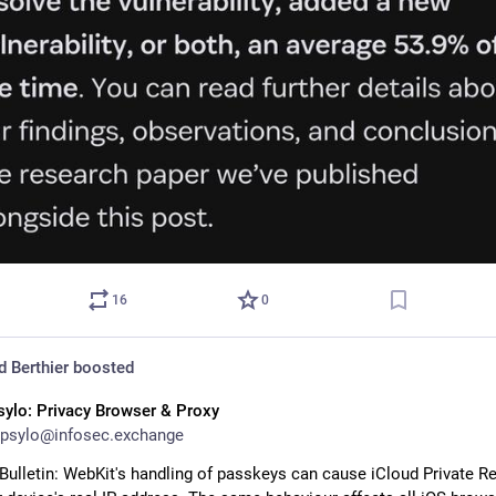
16
0
 Berthier
boosted
sylo: Privacy Browser & Proxy
psylo@infosec.exchange
 Bulletin: WebKit's handling of passkeys can cause iCloud Private Rel