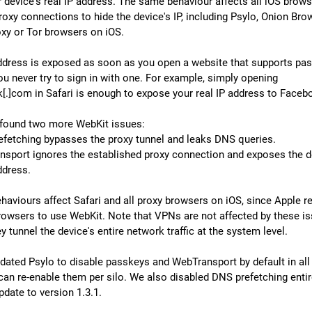
r device's real IP address. The same behaviour affects all iOS browse
roxy connections to hide the device's IP, including Psylo, Onion Brow
oxy or Tor browsers on iOS.
ddress is exposed as soon as you open a website that supports pas
ou never try to sign in with one. For example, simply opening 
[.]com in Safari is enough to expose your real IP address to Faceb
found two more WebKit issues:
efetching bypasses the proxy tunnel and leaks DNS queries.
nsport ignores the established proxy connection and exposes the de
ddress.
haviours affect Safari and all proxy browsers on iOS, since Apple re
browsers to use WebKit. Note that VPNs are not affected by these iss
y tunnel the device's entire network traffic at the system level.
dated Psylo to disable passkeys and WebTransport by default in all s
can re-enable them per silo. We also disabled DNS prefetching entire
pdate to version 1.3.1.