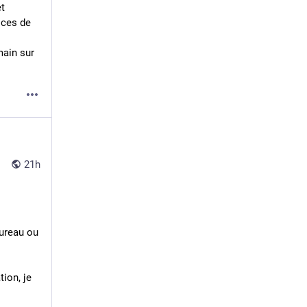
t 
ices de 
ain sur 
21h
ureau ou 
.
ion, je 