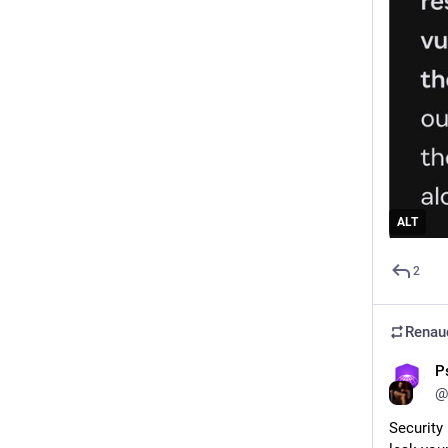
ALT
2
Renaud
P
@
Security