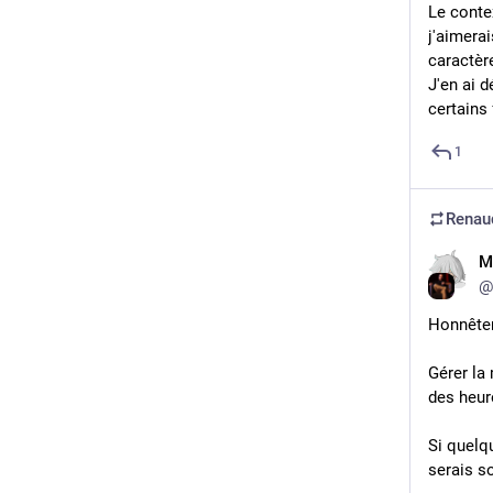
Le contex
j'aimerai
caractèr
J'en ai d
certains
1
Renaud
M
@
Honnêtem
Gérer la
des heure
Si quelqu
serais s