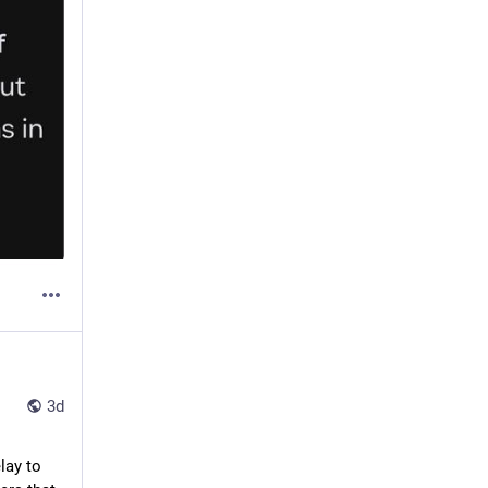
3d
ay to 