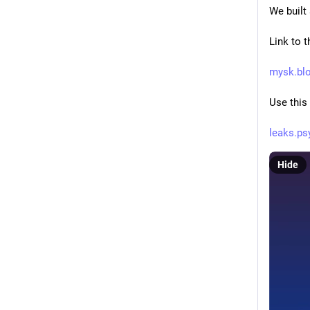
We built
Link to t
mysk.blo
Use this
leaks.ps
Hide