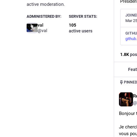
Préside
active moderation.
JOINE
ADMINISTERED BY:
SERVER STATS:
Mar 25
val
105
@val
active users
GITH
github
1.8
K
pos
Feat
PINNED
R
@
Bonjour 
Je cherch
vous pour