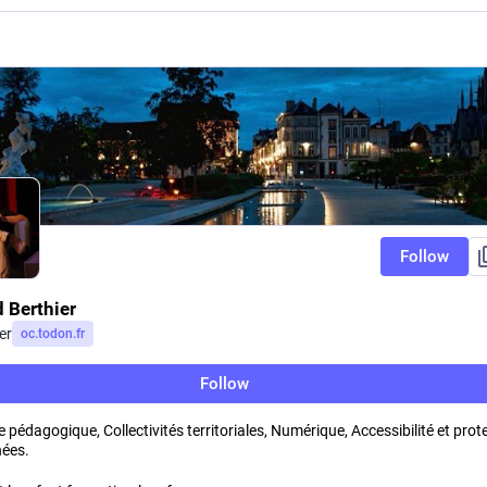
Follow
 Berthier
er
oc.todon.fr
Follow
e pédagogique, Collectivités territoriales, Numérique, Accessibilité et prot
ées.