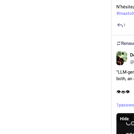
N’hésite
#mastoh
1
Renaud
D
@
"LLM-gene
both, an
👁️👄👁️
1passwor
Hide