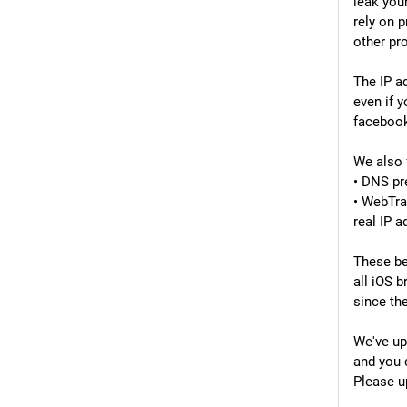
leak you
rely on p
other pr
The IP a
even if y
facebook
We also 
• DNS pr
• WebTra
real IP a
These be
all iOS 
since the
We've up
and you 
Please u