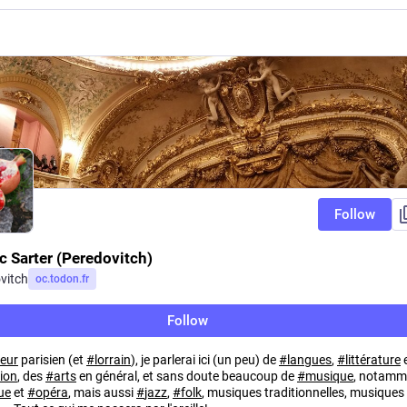
Follow
c Sarter (Peredovitch)
vitch
oc.todon.fr
Follow
teur
parisien (et
#
lorrain
), je parlerai ici (un peu) de
#
langues
,
#
littérature
ion
, des
#
arts
en général, et sans doute beaucoup de
#
musique
, notamm
ue
et
#
opéra
, mais aussi
#
jazz
,
#
folk
, musiques traditionnelles, musiques