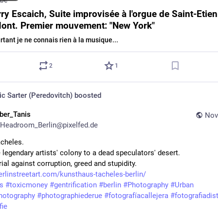
ube
ry Escaich, Suite improvisée à l'orgue de Saint-Etie
ont. Premier mouvement: "New York"
rtant je ne connais rien à la musique...
2
1
ic Sarter (Peredovitch)
boosted
iber_Tanis
Nov
Headroom_Berlin@pixelfed.de
acheles.
 legendary artists' colony to a dead speculators' desert.
al against corruption, greed and stupidity.
berlinstreetart.com/kunsthaus-tacheles-berlin/
s
#toxicmoney
#gentrification
#berlin
#Photography
#Urban
hotography
#photographiederue
#fotografíacallejera
#fotografiadis
fie