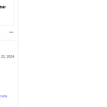
nne-
 22, 2024
trada