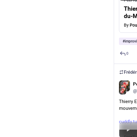
PeerT
Thier
du-M
By
Pou
#
improvi
0
Frédér
P
@
Thierry 
mouveme
cuddly.t