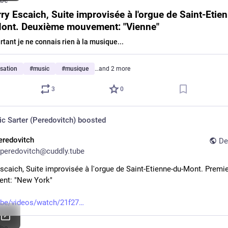
ube
ry Escaich, Suite improvisée à l'orgue de Saint-Etie
ont. Deuxième mouvement: "Vienne"
rtant je ne connais rien à la musique...
sation
#
music
#
musique
…and 2 more
3
0
ic Sarter (Peredovitch)
boosted
eredovitch
De
peredovitch@cuddly.tube
Escaich, Suite improvisée à l'orgue de Saint-Etienne-du-Mont. Premie
nt: "New York"
ube/videos/watch/21f27