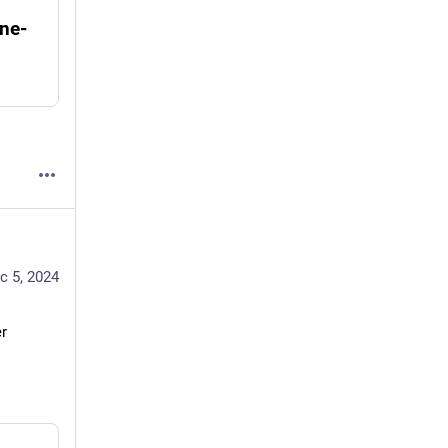
nne-
c 5, 2024
r 