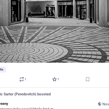
fie
1
1
ic Sarter (Peredovitch)
boosted
reeny
Nov
greenyx.bsky.social@bsky.brid.gy