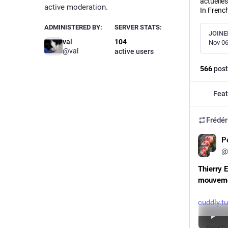
actuelles
active moderation.
In Frenc
ADMINISTERED BY:
SERVER STATS:
JOINE
val
104
Nov 06
@val
active users
566
post
Feat
Frédér
P
@
Thierry 
mouveme
cuddly.