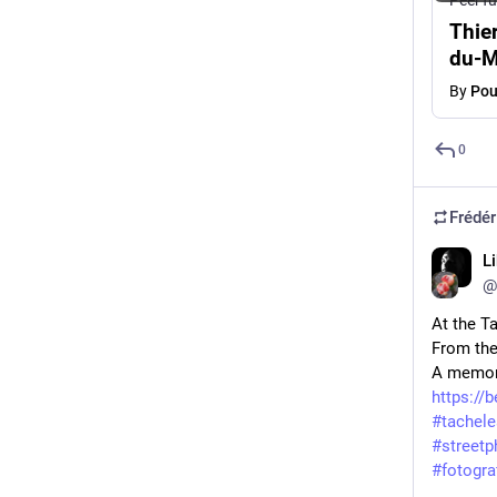
PeerT
Thier
du-M
By
Pou
0
Frédér
L
@
At the T
From the
A memori
https://
#tachele
#streetp
#fotogra