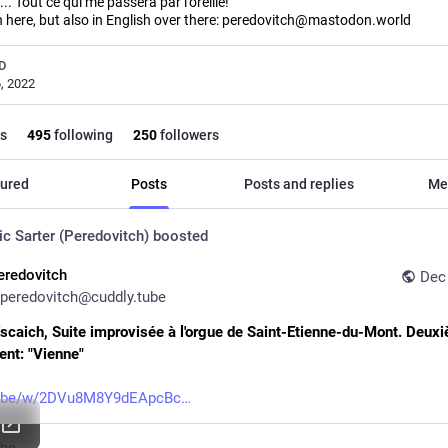
... Tout ce qui me passera par l'oreille!
h here, but also in English over there: peredovitch@mastodon.world
D
, 2022
s
495
following
250
followers
ured
Posts
Posts and replies
Me
ic Sarter (Peredovitch)
boosted
eredovitch
Dec 
peredovitch@cuddly.tube
Escaich, Suite improvisée à l'orgue de Saint-Etienne-du-Mont. Deuxi
nt: "Vienne"
tube/w/2DVu8M8Y9dEApcBc