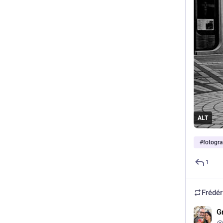
ALT
#
fotogra
1
Frédér
G
@