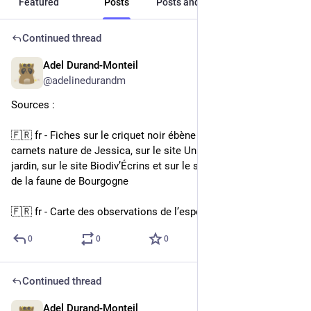
Featured
Posts
Posts and replies
Media
Continued thread
Adel Durand-Monteil
1d
@adelinedurandm
Sources :
🇫🇷 fr - Fiches sur le criquet noir ébène sur le site Les 
carnets nature de Jessica, sur le site Un monde dans mon 
jardin, sur le site Biodiv’Écrins et sur le site de l’observatoire 
de la faune de Bourgogne
🇫🇷 fr - Carte des observations de l’espèce sur le site du GBIF
0
0
0
Continued thread
Adel Durand-Monteil
1d