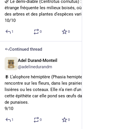
🌿 Le demi-diable (Centrotus cornutus) : cet insecte à l’allure 
étrange fréquente les milieux boisés, où il peut s’observer sur 
des arbres et des plantes d’espèces variées.
10/10
1
0
0
Continued thread
Adel Durand-Monteil
4d
@adelinedurandm
🪰 L’alophore hémiptère (Phasia hemiptera) : cette mouche se 
rencontre sur les fleurs, dans les prairies, les friches, les 
lisières ou les coteaux. Elle n’a rien d’un hémiptère, mais porte 
cette épithète car elle pond ses œufs dans certaines espèces 
de punaises.
9/10
1
0
0