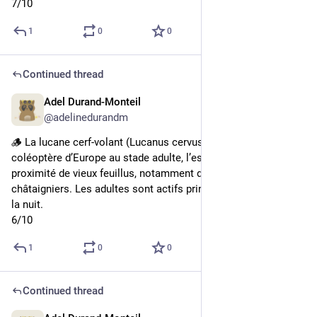
7/10
1
0
0
Continued thread
Adel Durand-Monteil
4d
@adelinedurandm
🪵 La lucane cerf-volant (Lucanus cervus) : plus imposant 
coléoptère d’Europe au stade adulte, l’espèce se rencontre à 
proximité de vieux feuillus, notamment de chênes ou de 
châtaigniers. Les adultes sont actifs principalement le soir et 
la nuit.
6/10
1
0
0
Continued thread