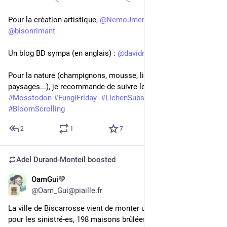
Pour la création artistique, 
@
NemoJmeno
@
vilain
 et 
@
bisonrimant
Un blog BD sympa (en anglais) : 
@
davidrevoy
Pour la nature (champignons, mousse, lichens, fleurs, 
paysages...), je recommande de suivre les hashtags 
#
Mosstodon
#
FungiFriday
#
LichenSubscrube
#
SilentSunday
#
BloomScrolling
2
1
7
Adel Durand-Monteil
boosted
OamGui💚
6d
@Oam_Gui@piaille.fr
La ville de Biscarrosse vient de monter une cagnotte officielle 
pour les sinistré-es, 198 maisons brûlées, beaucoup plus 