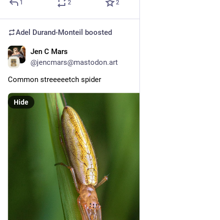
1
2
2
Adel Durand-Monteil
boosted
Jen C Mars
3d
*
@jencmars@mastodon.art
Common streeeeetch spider
Hide