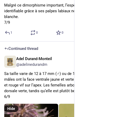
Malgré ce dimorphisme important, l’espèce reste assez 
identifiable grâce à ses palpes labiaux noirs à extrémité 
blanche.
7/9
1
0
0
Continued thread
Adel Durand-Monteil
1d
@adelinedurandm
Sa taille varie de 12 à 17 mm (♂) ou de 18 à 21 mm (♀). Les 
mâles ont la face ventrale jaune et verte sur la première partie 
et rouge vif sur l’apex. Les femelles arborent une bande 
dorsale verte, tandis qu’elle est plutôt beige chez les mâles.
6/9
Hide