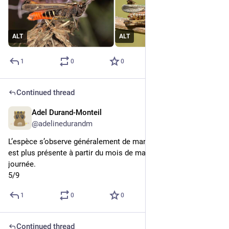
ALT
ALT
1
0
0
Continued thread
Adel Durand-Monteil
1d
@adelinedurandm
L’espèce s’observe généralement de mars à novembre, mais 
est plus présente à partir du mois de mai. Elle est active en 
journée.
5/9
1
0
0
Continued thread