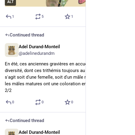
ALT
1
5
1
Continued thread
Adel Durand-Monteil
5d
@adelinedurandm
En été, ces anciennes gravières en accueillent une certaine 
diversité, dont ces trithémis toujours au rendez-vous. Ici il 
s'agit soit d'une femelle, soit d'un mâle récemment émergé ; 
les mâles matures ont une coloration entièrement purpurine.
2/2
0
0
0
Continued thread
Adel Durand-Monteil
5d