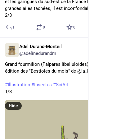
et les garrigues du sud-est de la France hexagonale. Avec ses 
grandes ailes tachées, il est inconfondable. 
2/3
1
0
0
Adel Durand-Monteil
2d
@adelinedurandm
Grand fourmilion (Palpares libelluloides) réalisé pour une 
édition des "Bestioles du mois" de @la_bestiologie.
#
Illustration
#
Insectes
#
SciArt
1/3
Hide