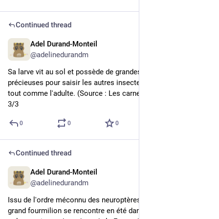
Continued thread
Adel Durand-Monteil
2d
@adelinedurandm
Sa larve vit au sol et possède de grandes mandibules, 
précieuses pour saisir les autres insectes dont elle se nourrit, 
tout comme l'adulte. (Source : Les carnets nature de Jessica)
3/3
0
0
0
Continued thread
Adel Durand-Monteil
2d
@adelinedurandm
Issu de l'ordre méconnu des neuroptères (ou névroptères), le 
grand fourmilion se rencontre en été dans les prairies sèches 