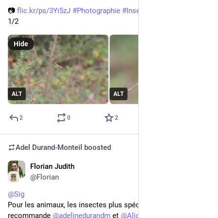
📷 
flic.kr/ps/3Yi5zJ
#
Photographie
#
Insecte
1/2
Hide
ALT
ALT
2
0
2
Adel Durand-Monteil
boosted
Florian Judith
5d
*
@Florian
@
Sig
Pour les animaux, les insectes plus spécifiquement, je 
recommande 
@
adelinedurandm
 et 
@
Alice_Swaggen