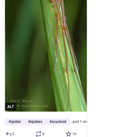
ALT
#
spider
#
spiders
#
arachnid
…and 1 more
0
8
16