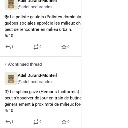
Adel Durand-Monteil
4d
@adelinedurandm
🐝 Le poliste gaulois (Polistes dominula) : cette espèce de 
guêpes sociales apprécie les milieux chauds et ouverts. Elle 
peut se rencontrer en milieu urbain.
5/10
1
0
0
Continued thread
Adel Durand-Monteil
4d
@adelinedurandm
🦋 Le sphinx gazé (Hemaris fuciformis) : le sphinx gazé adulte 
peut s’observer de jour en train de butiner des fleurs diverses, 
généralement à proximité de milieux forestiers.
4/10
1
0
0