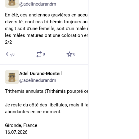
@adelinedurandm
En été, ces anciennes gravières en accueillent une certaine 
diversité, dont ces trithémis toujours au rendez-vous. Ici il 
s'agit soit d'une femelle, soit d'un mâle récemment émergé ; 
les mâles matures ont une coloration entièrement purpurine.
2/2
0
0
0
Adel Durand-Monteil
5d
@adelinedurandm
Trithemis annulata (Trithémis pourpré ou annelé)
Je reste du côté des libellules, mais il faut dire qu'elles sont 
abondantes en ce moment.
Gironde, France
16.07.2026