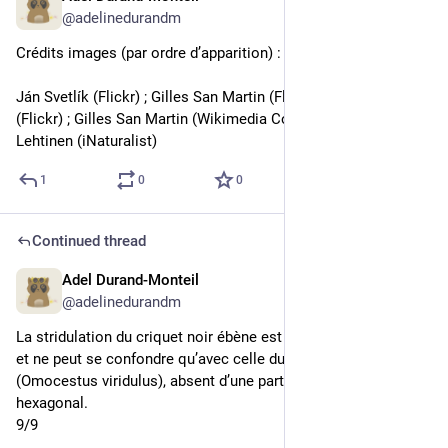
@adelinedurandm
Crédits images (par ordre d’apparition) :
Ján Svetlík (Flickr) ; Gilles San Martin (Flickr) ; penguinbush 
(Flickr) ; Gilles San Martin (Wikimedia Commons) ; Jay 
Lehtinen (iNaturalist)
1
0
0
Continued thread
Adel Durand-Monteil
1d
@adelinedurandm
La stridulation du criquet noir ébène est très caractéristique 
et ne peut se confondre qu’avec celle du criquet verdelet 
(Omocestus viridulus), absent d’une partie du territoire 
hexagonal.
9/9