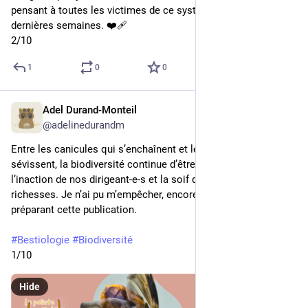
pensant à toutes les victimes de ce système tombées ces 
dernières semaines. ❤️‍🩹
2/10
1
0
0
Adel Durand-Monteil
4d
@adelinedurandm
Entre les canicules qui s’enchaînent et les feux de forêt qui 
sévissent, la biodiversité continue d’être brutalisée par 
l’inaction de nos dirigeant-e-s et la soif de toujours plus de 
richesses. Je n’ai pu m’empêcher, encore, d’y penser en 
préparant cette publication.
#
Bestiologie
#
Biodiversité
1/10
Hide