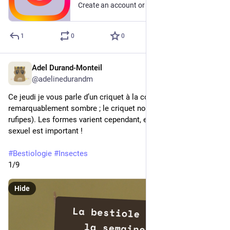
Create an account or log in to Instagram - Share what you're into with the people who get you.
1
0
0
Adel Durand-Monteil
1d
@adelinedurandm
Ce jeudi je vous parle d’un criquet à la coloration parfois 
remarquablement sombre ; le criquet noir ébène (Omocestus 
rufipes). Les formes varient cependant, et le dimorphisme 
sexuel est important !
#
Bestiologie
#
Insectes
1/9
Hide