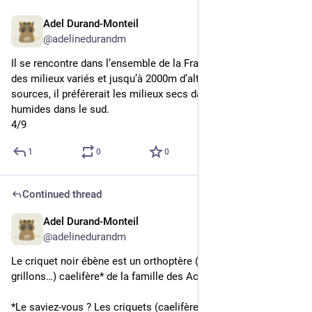
Adel Durand-Monteil
1d
@adelinedurandm
Il se rencontre dans l’ensemble de la France hexagonale, dans 
des milieux variés et jusqu’à 2000m d’altitude. Selon certaines 
sources, il préférerait les milieux secs dans le nord et plus 
humides dans le sud.
4/9
1
0
0
Continued thread
Adel Durand-Monteil
1d
@adelinedurandm
Le criquet noir ébène est un orthoptère (criquets, sauterelles, 
grillons…) caelifère* de la famille des Acrididae. 
*Le saviez-vous ? Les criquets (caelifères) se distinguent des 