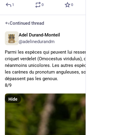
1
0
0
Continued thread
Adel Durand-Monteil
1d
@adelinedurandm
Parmi les espèces qui peuvent lui ressembler on peut citer le 
criquet verdelet (Omocestus viridulus), dont les palpes sont 
néanmoins unicolores. Les autres espèces du genre ont soit 
les carènes du pronotum anguleuses, soit les élytres qui ne 
dépassent pas les genoux.
8/9
Hide