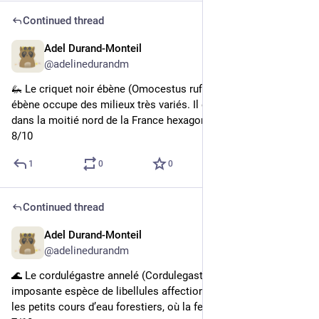
Continued thread
Adel Durand-Monteil
4d
@adelinedurandm
🦗 Le criquet noir ébène (Omocestus rufipes) : le criquet noir 
ébène occupe des milieux très variés. Il est moins présent 
dans la moitié nord de la France hexagonale.
8/10
1
0
0
Continued thread
Adel Durand-Monteil
4d
@adelinedurandm
🌊 Le cordulégastre annelé (Cordulegaster boltonii) : cette 
imposante espèce de libellules affectionne particulièrement 
les petits cours d’eau forestiers, où la femelle pond ses œufs.