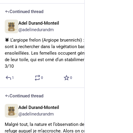
Continued thread
Adel Durand-Monteil
4d
@adelinedurandm
🕷️ L’argiope frelon (Argiope bruennichi) : ces belles araignées 
sont à rechercher dans la végétation basse des zones bien 
ensoleillées. Les femelles occupent généralement le centre 
de leur toile, qui est orné d’un stabilimentum.
3/10
1
0
0
Continued thread
Adel Durand-Monteil
4d
@adelinedurandm
Malgré tout, la nature et l’observation des animaux restent le 
refuge auquel je m’accroche. Alors on continue, tout en 