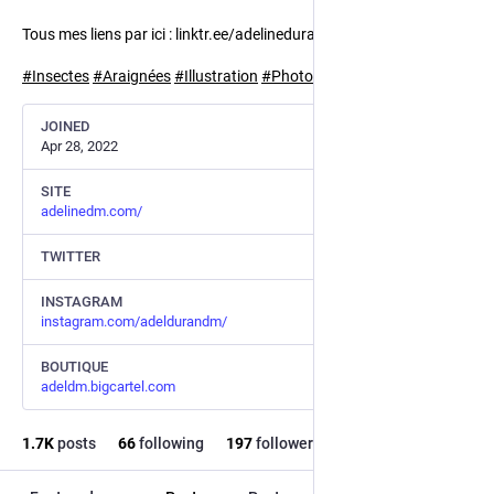
Tous mes liens par ici : linktr.ee/adelinedurandm
#
Insectes
#
Araignées
#
Illustration
#
Photographie
#
Art
#
Sciences
JOINED
Apr 28, 2022
SITE
adelinedm.com/
TWITTER
INSTAGRAM
instagram.com/adeldurandm/
BOUTIQUE
adeldm.bigcartel.com
1.7
K
posts
66
following
197
followers