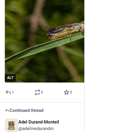
ALT
1
0
0
Continued thread
Adel Durand-Monteil
1d
@adelinedurandm