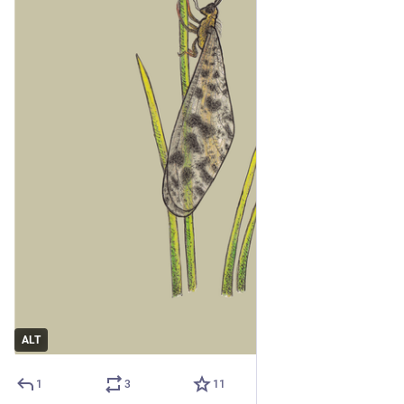
ALT
1
3
11