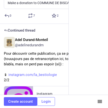
Make a donation to COMMUNE DE BISCARROSSE - INCENDIE BISCARROSSE : CAGNOTTE SOLIDAIRE OFFICIELLE
0
7
2
Continued thread
Adel Durand-Monteil
Jul 30
@adelinedurandm
Pour découvrir cette publication, ça se passe sur Instagram 
(touuujours pas de retranscription ici, touuujours la chaleur 
blabla, mais on perd pas espoir (si)) :
📱 
instagram.com/la_bestiologie
2/2
Instagram
Instagram
Create account
Login
Create an account or log in to Instagram - Share what you're into with the people who get you.