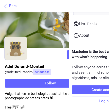
Back
Live feeds
About
Mastodon is the best 
Follow
with what's happening.
Adel Durand-Monteil
Follow anyone across 
@
adelinedurandm
oc.todon.fr
and see it all in chron
algorithms, ads, or clic
Follow
Create ac
Vulgarisatrice en bestiologie, dessinatrice d'araignées et
photographe de petites bêtes 🕷️
Login
Free 🇵🇸 | 🌈