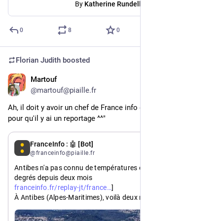
By
Katherine Rundell
0
8
0
Florian Judith
boosted
Martouf
1d
@martouf@piaille.fr
Ah, il doit y avoir un chef de France info en vacances la bas 
pour qu'il y ai un reportage ^^"
1d
FranceInfo : 🤖 [Bot]
@franceinfo@piaille.fr
Antibes n'a pas connu de températures en dessous de 30 
degrés depuis deux mois
https://www.
-2/20-heures/antibes-n-a-pas-connu-de-temperatures-en-dessous-de-30-degres-depuis-deux-mois_8140124.html#xtor=RSS-3-[lestitres
franceinfo.fr/replay-jt/france
]
À Antibes (Alpes-Maritimes), voilà deux mois que les 
températures ne sont pas descendues en dessous des 30 
degrés l’après-midi. Les habitants cherchent désespérément 