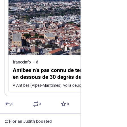
un peu de fraîcheur.
franceinfo
·
1d
Antibes n'a pas connu de températures
en dessous de 30 degrés depuis deux
mois
À Antibes (Alpes-Maritimes), voilà deux mois que les températures ne sont pas descendues en dessous des 30 degrés l’après-midi. Les habitants cherchent désespérément un peu de fraîcheur.
0
3
0
Florian Judith
boosted