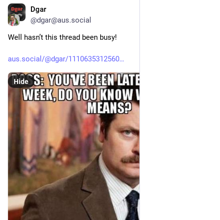
Dgar
Sep 15, 2023
*
@dgar@aus.social
Well hasn’t this thread been busy!
aus.social/@dgar/1110635312560
Hide