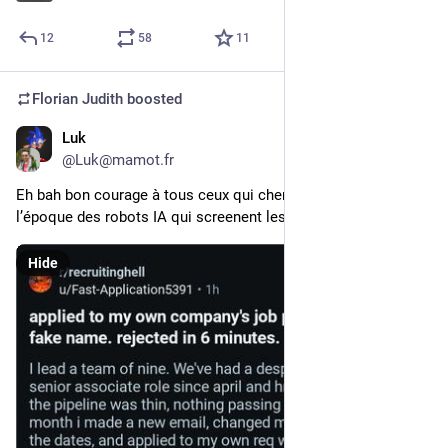
12
58
11
Florian Judith
boosted
Luk
21h
@Luk@mamot.fr
Eh bah bon courage à tous ceux qui cherchent du boulot à 
l’époque des robots IA qui screenent les CV hein.
Hide