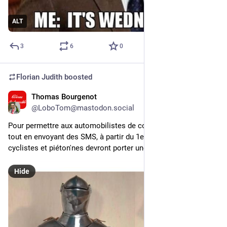
ALT
3
6
0
Florian Judith
boosted
Thomas Bourgenot
18h
*
@LoboTom@mastodon.social
Pour permettre aux automobilistes de continuer de conduire 
tout en envoyant des SMS, à partir du 1er janvier 2027, 
cyclistes et piéton'nes devront porter une armure intégrale.
Hide