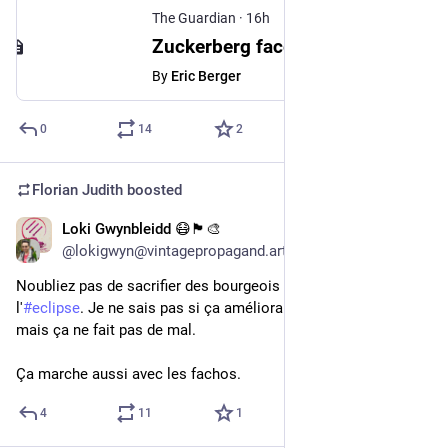
The Guardian
·
16h
Zuckerberg faces questions over why superyacht reportedly declined to help stranded boat
By
Eric Berger
0
14
2
Florian Judith
boosted
Loki Gwynbleidd 😷🏴🎨
16h
@lokigwyn@vintagepropagand.art
Noubliez pas de sacrifier des bourgeois au moment de 
l'
#
eclipse
. Je ne sais pas si ça améliora beaucoup de choses 
mais ça ne fait pas de mal.
Ça marche aussi avec les fachos.
4
11
1