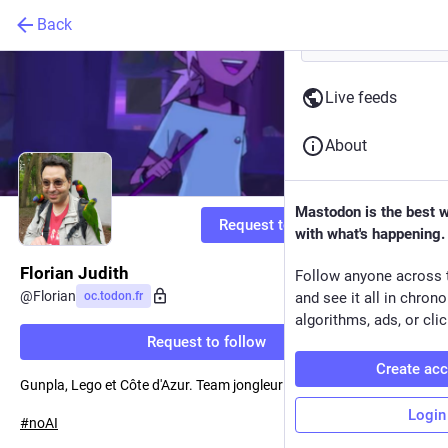
Back
Live feeds
About
Mastodon is the best 
Request to follow
with what's happening.
Florian Judith
Follow anyone across 
@
Florian
oc.todon.fr
and see it all in chron
algorithms, ads, or clic
Request to follow
Create ac
Gunpla, Lego et Côte d'Azur. Team jongleur végétarien.
Login
#
noAI