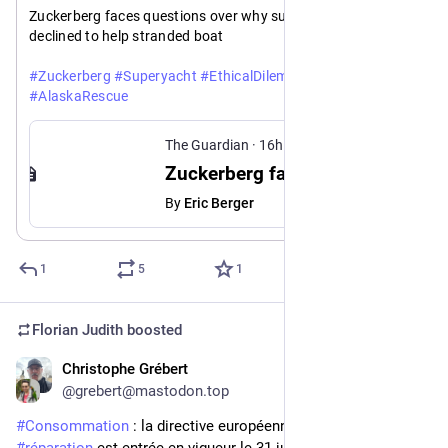
Zuckerberg faces questions over why superyacht reportedly 
declined to help stranded boat
#
Zuckerberg
#
Superyacht
#
EthicalDilemma
#
LuxuryBoats
#
AlaskaRescue
https://www.
ug/09/zuckerberg-superyacht-boat-alaska
theguardian.com/us-news/2026/a
The Guardian
·
16h
Zuckerberg faces questions over why superyacht reportedly declined to help stranded boat
By
Eric Berger
1
5
1
Florian Judith
boosted
Christophe Grébert
23h
@grebert@mastodon.top
#
Consommation
 : la directive européenne sur le droit à la 
#
réparation
 est entrée en vigueur le 31 juillet. 