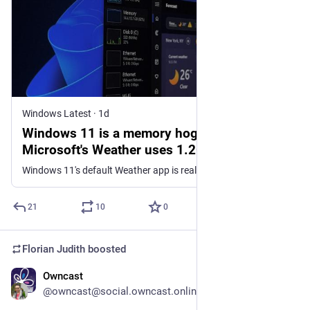
Windows Latest
·
1d
Windows 11 is a memory hog, even
Microsoft's Weather uses 1.2GB of RAM, 5x
more than macOS Weather
Windows 11's default Weather app is really MSN Weather in disguise, using 5x the RAM of macOS Weather as a WebView2 app that also shows ads.
21
10
0
Florian Judith
boosted
Owncast
Dec 12, 2025
@owncast@social.owncast.online