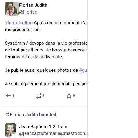
Florian Judith
Nov 19, 2022
@Florian
#
introduction
 Après un bon moment d'activité, il est temps de 
me présenter ici !
Sysadmin / devops dans la vie professionnelle, je suis curieux 
de tout par ailleurs. Je booste beaucoup sur les sujets du 
féminisme et de la diversité. 
Je publie aussi quelques photos de 
#
gunpla
 et de nature. 
Je suis également jongleur mais peu actif dernièrement.
1
3
9
Florian Judith
boosted
Jean-Baptiste 1.2.Train
4h
*
@jeanbaptistemarie@mastodon.social