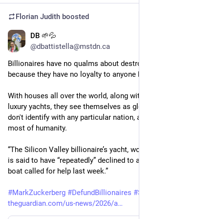
Florian Judith
boosted
DB 🌱💦
15h
@dbattistella@mstdn.ca
Billionaires have no qualms about destroying entire societies 
because they have no loyalty to anyone but themselves.
With houses all over the world, along with private jets and 
luxury yachts, they see themselves as globalists, and as such 
don't identify with any particular nation, and certainly not with 
most of humanity.
“The Silicon Valley billionaire’s yacht, worth a reported $300m, 
is said to have “repeatedly” declined to assist when a nearby 
boat called for help last week.” 
#
MarkZuckerberg
#
DefundBillionaires
#
Sociopaths
#
Yacht
theguardian.com/us-news/2026/a