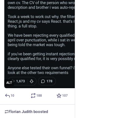
ALT
10
188
107
Florian Judith
boosted