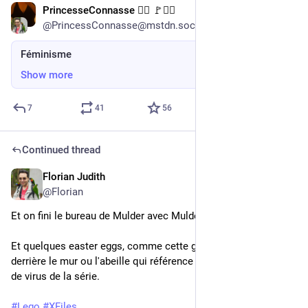
PrincesseConnasse ✊🏻 🚩⩜⃝
18h
@PrincessConnasse@mstdn.social
Féminisme
Show more
7
41
56
Continued thread
Florian Judith
20h
@Florian
Et on fini le bureau de Mulder avec Mulder lui même !
Et quelques easter eggs, comme cette grenouille planquée 
derrière le mur ou l'abeille qui référence les abeilles porteuses 
de virus de la série.
#
Lego
#
XFiles