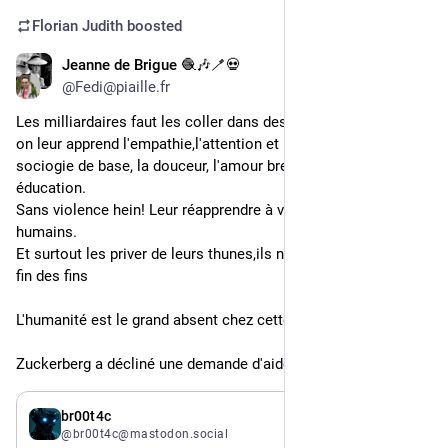
Florian Judith
boosted
Jeanne de Brigue 🧶🎶🪥💀
16h
@Fedi@piaille.fr
Les milliardaires faut les coller dans des centres éducatifs où 
on leur apprend l'empathie,l'attention et le soin , l'altérité, la 
sociogie de base, la douceur, l'amour bref revoir toute leur 
éducation.
Sans violence hein! Leur réapprendre à vivre comme des 
humains.
Et surtout les priver de leurs thunes,ils nous remercieront à la 
fin des fins
L'humanité est le grand absent chez cette espèce parasite.
Zuckerberg a décliné une demande d'aide en mer ...
16h
br00t4c
@br00t4c@mastodon.social