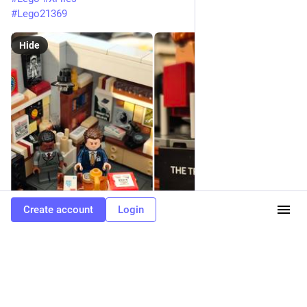
#
Lego21369
Hide
Create account
Login
ALT
ALT