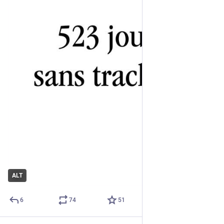
ALT
6
74
51