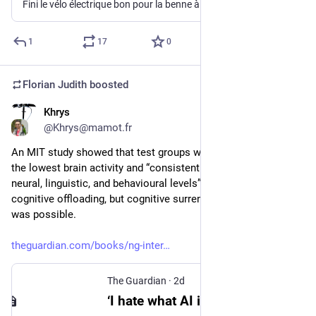
Fini le vélo électrique bon pour la benne à la première panne électronique. Portées par la loi anti-gaspillage et le tout nouveau droit européen à la réparation, les enseignes doivent désormais garantir des pièces détachées pendant des années, y compris pour le moteur ou le contrôleur. Un droit encore méconnu, que peu de cyclistes pensent à récl...
1
17
0
Florian Judith
boosted
Khrys
18h
@Khrys@mamot.fr
An MIT study showed that test groups who used ChatGPT had 
the lowest brain activity and “consistently underperformed at 
neural, linguistic, and behavioural levels”. We undergo not just 
cognitive offloading, but cognitive surrender: we forget what 
was possible.
theguardian.com/books/ng-inter
The Guardian
·
2d
‘I hate what AI is doing to the minds and happiness of the young’: Katherine Rundell on the view from the classroom