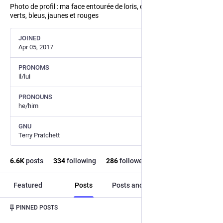
Photo de profil : ma face entourée de loris, des petits perroquets
verts, bleus, jaunes et rouges
JOINED
Apr 05, 2017
PRONOMS
il/lui
PRONOUNS
he/him
GNU
Terry Pratchett
6.6
K
posts
334
following
286
followers
Featured
Posts
Posts and replies
Media
Post
1
/
2
PINNED POSTS