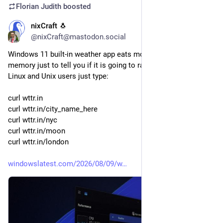
Florian Judith
boosted
nixCraft 🐧
7h
@nixCraft@mastodon.social
Windows 11 built-in weather app eats more than 1.2 GB of 
memory just to tell you if it is going to rain or hot today. Hah. 
Linux and Unix users just type: 
curl wttr.in
curl wttr.in/city_name_here
curl wttr.in/nyc
curl wttr.in/moon
curl wttr.in/london
windowslatest.com/2026/08/09/w